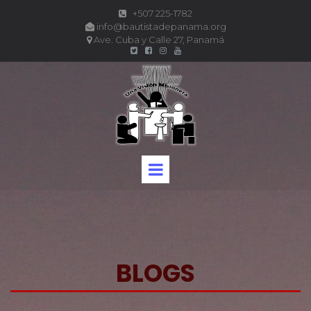
+507 225-1782

info@bautistadepanama.org

Ave. Cuba y Calle 27, Panamá





BLOGS